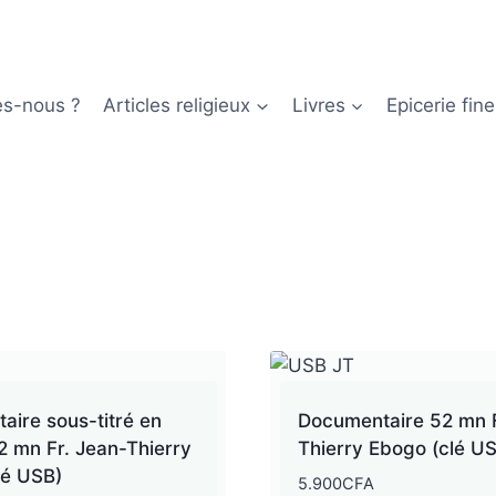
s-nous ?
Articles religieux
Livres
Epicerie fine
ire sous-titré en
Documentaire 52 mn F
2 mn Fr. Jean-Thierry
Thierry Ebogo (clé U
lé USB)
5.900
CFA