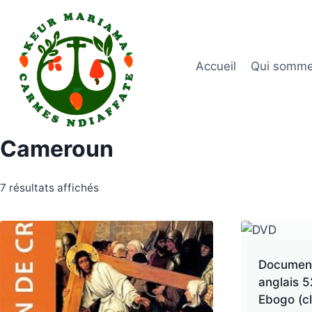
Aller
au
contenu
Accueil
Qui somme
Cameroun
Trié
7 résultats affichés
du
plus
récent
Documenta
au
anglais 5
plus
Ebogo (c