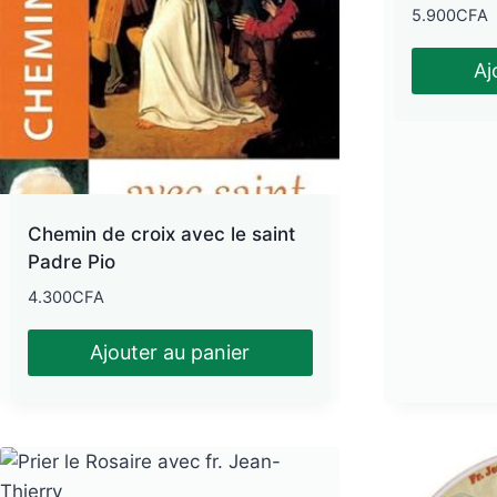
ancien
5.900
CFA
Aj
Chemin de croix avec le saint
Padre Pio
4.300
CFA
Ajouter au panier