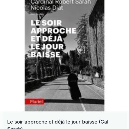
plus
ancien
Le soir approche et déjà le jour baisse (Cal
Sarah)