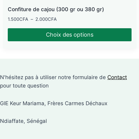
Confiture de cajou (300 gr ou 380 gr)
Plage
1.500
CFA
–
2.000
CFA
de
prix :
Choix des options
1.500CFA
Ce
à
produit
2.000CFA
a
plusieurs
N'hésitez pas à utiliser notre formulaire de
Contact
variations.
pour toute question
Les
options
GIE Keur Mariama, Frères Carmes Déchaux
peuvent
être
choisies
Ndiaffate, Sénégal
sur
la