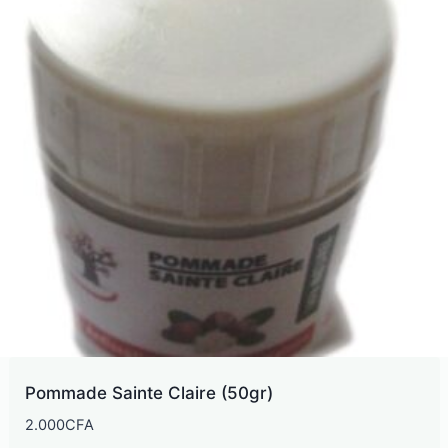
plus
ancien
Pommade Sainte Claire (50gr)
2.000
CFA