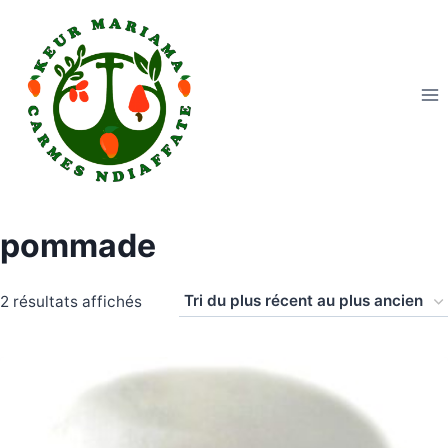
Aller
au
contenu
pommade
Trié
2 résultats affichés
du
plus
récent
au