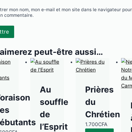
trer mon nom, mon e-mail et mon site dans le navigateur pou
in commentaire.
aimerez peut-être aussi…
Au
Prières
’oraison
souffle
du
es
de
Chrétien
ébutants
1.700
CFA
l’Esprit