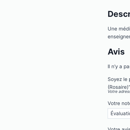
(Rosaire)
Descr
Une médit
enseigne
Avis
Il n’y a p
Soyez le 
(Rosaire)
Votre adres
Votre no
Votre avi