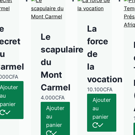
e
La
Le
ecret
force
scapulaire
u
de
du
armel
la
Mont
.000
CFA
vocation
Carmel
Ajouter
10.100
CFA
au
4.000
CFA
Ajouter
panier
Ajouter
au
au
panier
panier