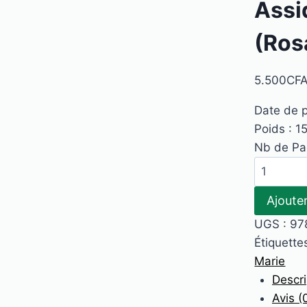
Assi
(Ros
5.500
CF
Date de p
Poids : 1
Nb de Pa
quantité
de
Ajoute
Assidus
à
UGS :
97
la
Étiquette
prière
Marie
avec
Descri
Marie
Avis (