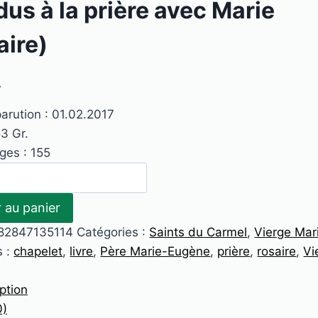
dus à la prière avec Marie
aire)
A
arution : 01.02.2017
53 Gr.
ges : 155
r au panier
82847135114
Catégories :
Saints du Carmel
,
Vierge Mar
s :
chapelet
,
livre
,
Père Marie-Eugène
,
prière
,
rosaire
,
Vi
ption
0)