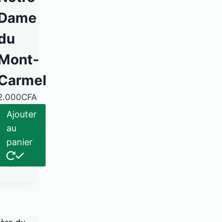
Dame
du
Mont-
Carmel
2.000
CFA
Ajouter
au
panier