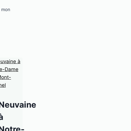
r mon
Neuvaine
à
Notre-