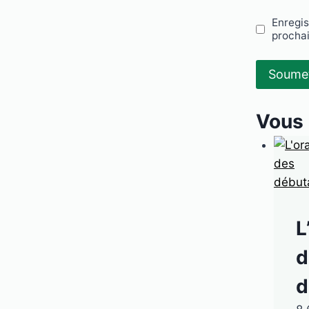
Enregis
procha
Vous 
L
d
d