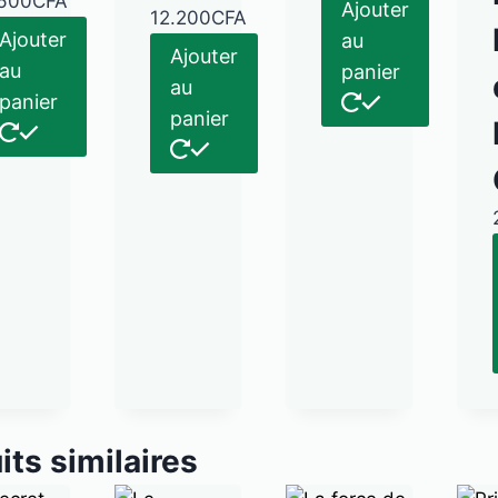
.600
CFA
Ajouter
12.200
CFA
Ajouter
au
Ajouter
au
panier
au
panier
panier
its similaires