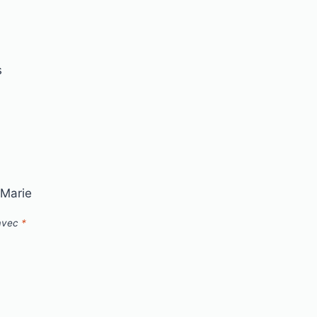
s
 Marie
 avec
*