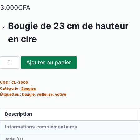
3.000
CFA
Bougie de 23 cm de hauteur
en cire
quantité
Ajouter au panier
de
Bougie
UGS :
CL-3000
23
Catégorie :
Bougies
cm
Étiquettes :
bougie
,
veilleuse
,
votive
Description
Informations complémentaires
Avis (0)