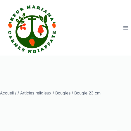
Aller
au
contenu
Accueil
/
/
Articles religieux
/
Bougies
/
Bougie 23 cm