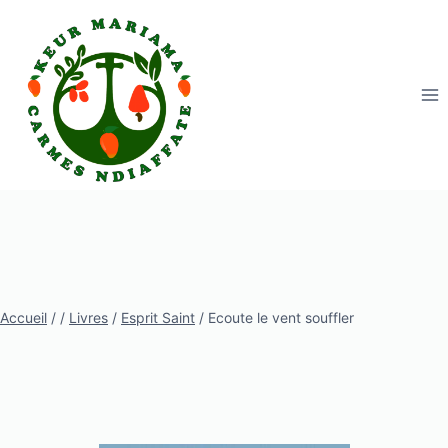
Aller
au
contenu
Accueil
/
/
Livres
/
Esprit Saint
/
Ecoute le vent souffler