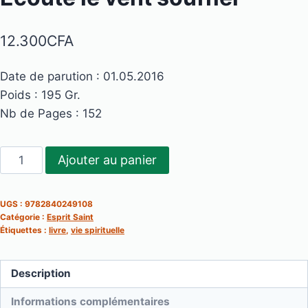
12.300
CFA
Date de parution : 01.05.2016
Poids : 195 Gr.
Nb de Pages : 152
quantité
Ajouter au panier
de
Ecoute
UGS :
9782840249108
le
Catégorie :
Esprit Saint
vent
Étiquettes :
livre
,
vie spirituelle
souffler
Description
Informations complémentaires