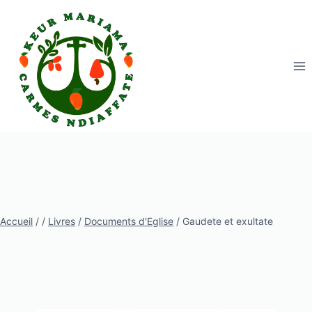
Aller
au
contenu
Accueil
/
/
Livres
/
Documents d'Eglise
/
Gaudete et exultate