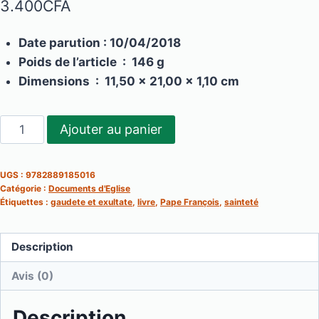
3.400
CFA
Date parution : 10/04/2018
Poids de l’article ‏ : ‎
146 g
Dimensions ‏ : ‎ 11,50 x 21,00 x 1,10 cm
quantité
Ajouter au panier
de
Gaudete
UGS :
9782889185016
et
Catégorie :
Documents d'Eglise
exultate
Étiquettes :
gaudete et exultate
,
livre
,
Pape François
,
sainteté
Description
Avis (0)
Description