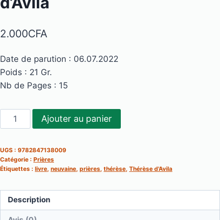
d’Avila
2.000
CFA
Date de parution : 06.07.2022
Poids : 21 Gr.
Nb de Pages : 15
quantité
Ajouter au panier
de
Neuvaine
UGS :
9782847138009
à
Catégorie :
Prières
Sainte
Étiquettes :
livre
,
neuvaine
,
prières
,
thérèse
,
Thérèse d'Avila
Thérèse
d'Avila
Description
Avis (0)