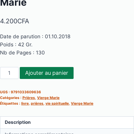
Marie
4.200
CFA
Date de parution : 01.10.2018
Poids : 42 Gr.
Nb de Pages : 130
quantité
Ajouter au panier
de
Rosaire
UGS :
9791033609636
en
Catégories :
Prières
,
Vierge Marie
poche,
Étiquettes :
livre
,
prières
,
vie spirituelle
,
Vierge Marie
La
Vierge
Description
Marie