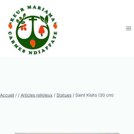
Aller
au
contenu
Accueil
/
/
Articles religieux
/
Statues
/
Saint Kisito (30 cm)