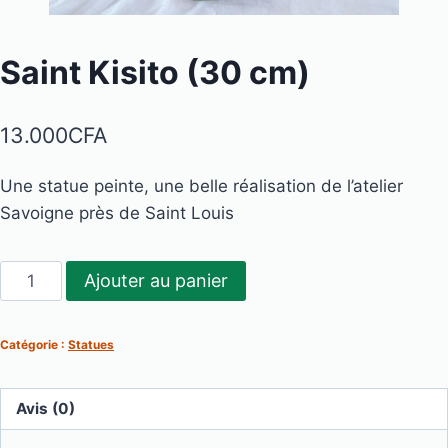
Saint Kisito (30 cm)
13.000
CFA
Une statue peinte, une belle réalisation de l’atelier
Savoigne près de Saint Louis
quantité
Ajouter au panier
de
Saint
Catégorie :
Statues
Kisito
(30
cm)
Avis (0)