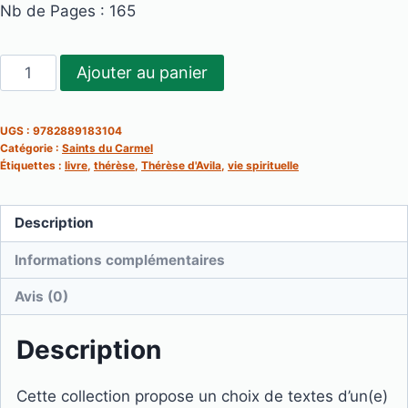
Nb de Pages : 165
quantité
Ajouter au panier
de
Thérèse
UGS :
9782889183104
d'Avila-
Catégorie :
Saints du Carmel
Chemins
Étiquettes :
livre
,
thérèse
,
Thérèse d'Avila
,
vie spirituelle
vers
le
Description
silence
Informations complémentaires
intérieur
Avis (0)
Description
Cette collection propose un choix de textes d’un(e)