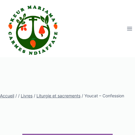
Aller
au
contenu
Accueil
/
/
Livres
/
Liturgie et sacrements
/
Youcat – Confession