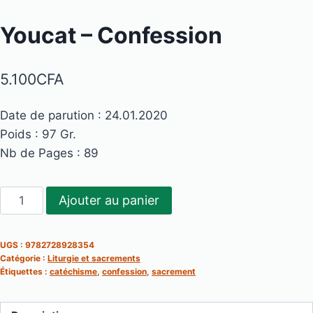
Youcat – Confession
5.100
CFA
Date de parution : 24.01.2020
Poids : 97 Gr.
Nb de Pages : 89
quantité
Ajouter au panier
de
Youcat
UGS :
9782728928354
-
Catégorie :
Liturgie et sacrements
Confession
Étiquettes :
catéchisme
,
confession
,
sacrement