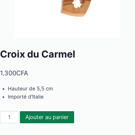
Croix du Carmel
1.300
CFA
Hauteur de 5,5 cm
Importé d’Italie
quantité
Ajouter au panier
de
Croix