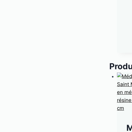
Produ
M