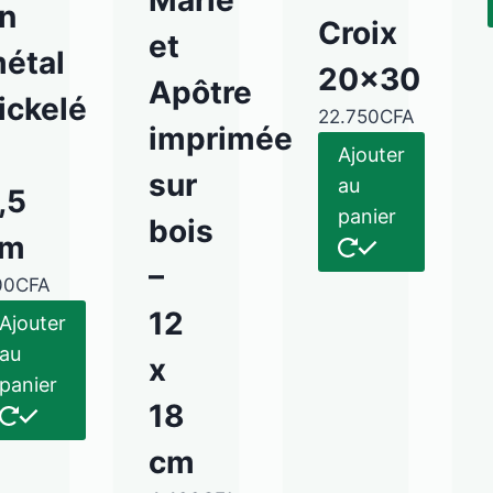
Marie
n
Croix
et
étal
20×30
Apôtre
ickelé
22.750
CFA
imprimée
Ajouter
sur
au
,5
panier
bois
cm
–
00
CFA
12
Ajouter
au
x
panier
18
cm