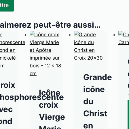
aimerez peut-être aussi…
Grande
roix
icône
Icône
hosphorescente
du
croix
vec
Christ
Vierge
ond
en