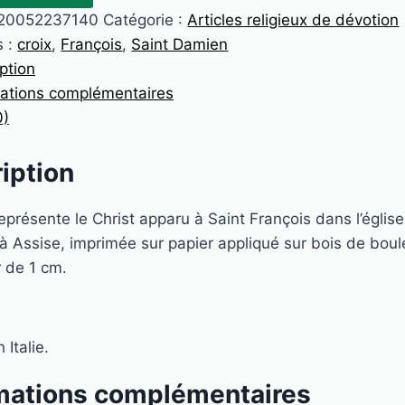
20052237140
Catégorie :
Articles religieux de dévotion
s :
croix
,
François
,
Saint Damien
ption
mations complémentaires
0)
iption
représente le Christ apparu à Saint François dans l’églis
 Assise, imprimée sur papier appliqué sur bois de boul
 de 1 cm.
 Italie.
mations complémentaires