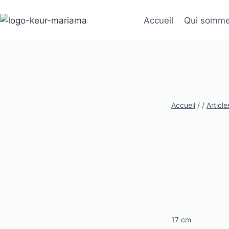
Aller
au
Accueil
Qui somme
contenu
Accueil
/
/
Article
17 cm