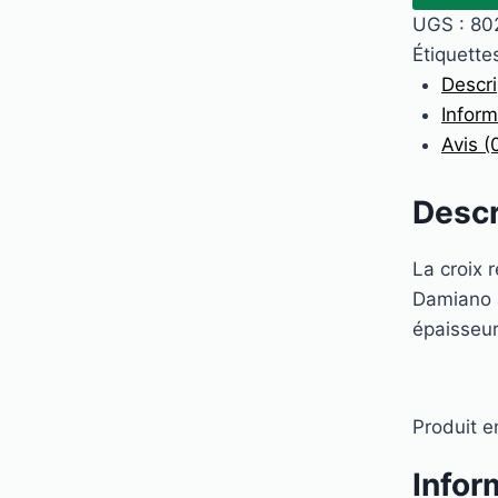
de
UGS :
80
Saint
Étiquette
Damien,
Descri
sur
Infor
bois
Avis (
-
23,5
Descr
x
17
La croix 
cm
Damiano à
épaisseur
Produit en
Infor