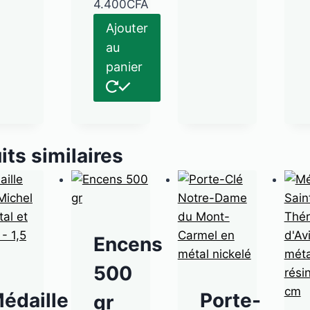
4.400
CFA
Ajouter
au
panier
its similaires
Encens
500
édaille
Porte-
gr