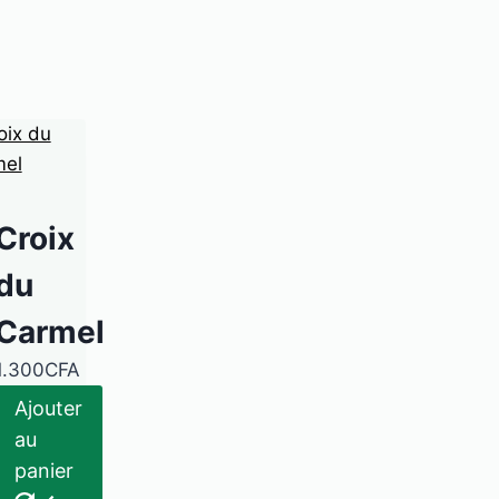
Croix
du
Carmel
1.300
CFA
Ajouter
au
panier