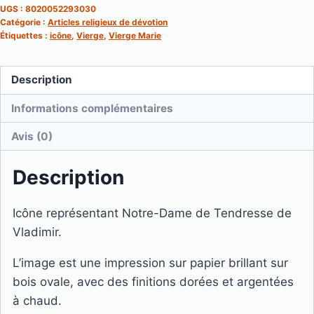
UGS :
8020052293030
ovale
Catégorie :
Articles religieux de dévotion
Notre-
Étiquettes :
icône
,
Vierge
,
Vierge Marie
Dame
de
Description
Tendresse
Informations complémentaires
sur
bois
Avis (0)
-
12
Description
x
18
Icône représentant Notre-Dame de Tendresse de
cm
Vladimir.
L’image est une impression sur papier brillant sur
bois ovale, avec des finitions dorées et argentées
à chaud.