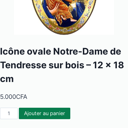
Icône ovale Notre-Dame de
Tendresse sur bois – 12 x 18
cm
5.000
CFA
quantité
Ajouter au panier
de
Icône