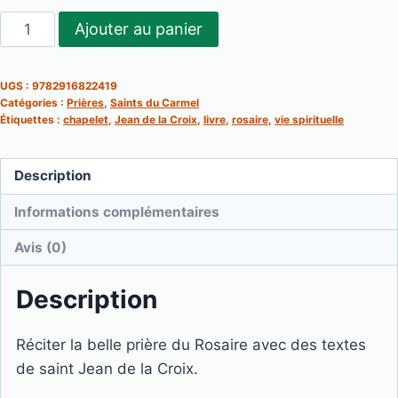
quantité
Ajouter au panier
de
Le
UGS :
9782916822419
rosaire
Catégories :
Prières
,
Saints du Carmel
(Textes
Étiquettes :
chapelet
,
Jean de la Croix
,
livre
,
rosaire
,
vie spirituelle
de
Saint
Description
Jean
Informations complémentaires
de
la
Avis (0)
Croix)
Description
Réciter la belle prière du Rosaire avec des textes
de saint Jean de la Croix.