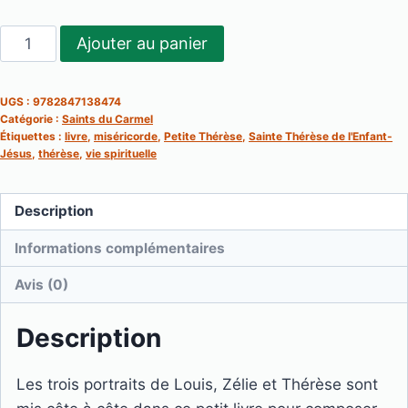
quantité
Ajouter au panier
de
Une
UGS :
9782847138474
famille
Catégorie :
Saints du Carmel
sainte
Étiquettes :
livre
,
miséricorde
,
Petite Thérèse
,
Sainte Thérèse de l'Enfant-
Jésus
,
thérèse
,
vie spirituelle
(Thérèse
de
l'Enfant-
Description
Jésus)
Informations complémentaires
Avis (0)
Description
Les trois portraits de Louis, Zélie et Thérèse sont