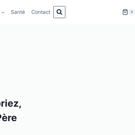
Santé
Contact
0
riez,
Père