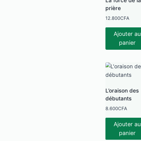
La force de la
prière
12.800
CFA
Ajouter au
panier
L’oraison des
débutants
8.600
CFA
Ajouter au
panier