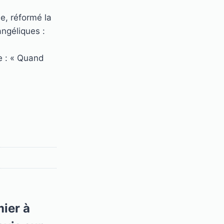
se, réformé la
angéliques :
e : « Quand
mier à