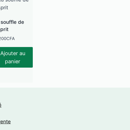
souffle de
sprit
200
CFA
Ajouter au
panier
é
vente