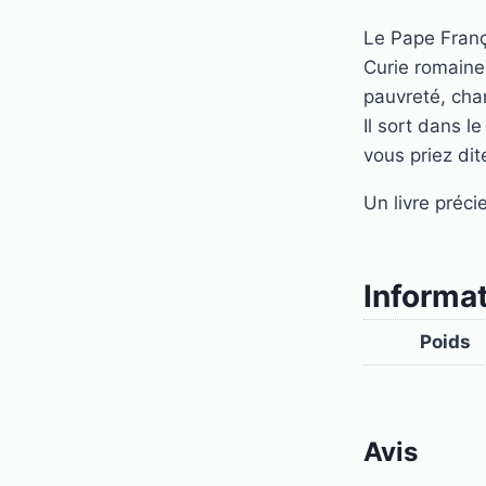
Le Pape Franço
Curie romaine
pauvreté, char
Il sort dans 
vous priez dit
Un livre préci
Informa
Poids
Avis