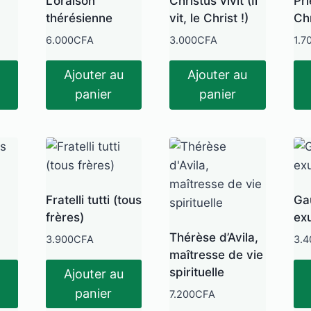
L’oraison
Christus vivit (Il
Pri
thérésienne
vit, le Christ !)
Ch
6.000
CFA
3.000
CFA
1.7
Ajouter au
Ajouter au
panier
panier
Fratelli tutti (tous
Ga
frères)
exu
Thérèse d’Avila,
3.900
CFA
3.4
maîtresse de vie
spirituelle
Ajouter au
panier
7.200
CFA