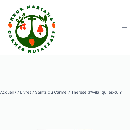
Aller
au
contenu
Accueil
/
/
Livres
/
Saints du Carmel
/
Thérèse d’Avila, qui es-tu ?